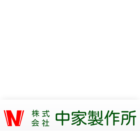
〒409-3853