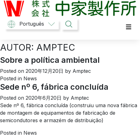
Skip
to
content
中家製作所
Português
AUTOR:
AMPTEC
Sobre a política ambiental
Posted on
2020年12月20日
by
Amptec
Posted in
News
Sede nº 6, fábrica concluída
Posted on
2020年6月20日
by
Amptec
Sede nº 6, fábrica concluída (construiu uma nova fábrica
de montagem de equipamentos de fabricação de
semicondutores e armazém de distribuição)
Posted in
News